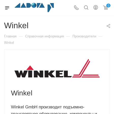
0
Winkel
—
—
—
Главная
Справочная информация
Производители
Winkel
Winkel
Winkel GmbH производит подъемно-
транспортное оборудование, компоненты и