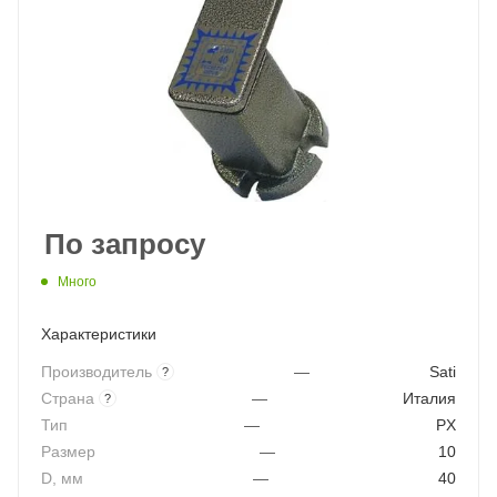
По запросу
Много
Характеристики
Производитель
—
Sati
?
Страна
—
Италия
?
Тип
—
PX
Размер
—
10
D, мм
—
40