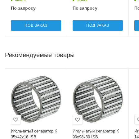
По запросу
По запросу
П
ПОД ЗАКАЗ
ПОД ЗАКАЗ
Рекомендуемые товары
Игольчатый сепаратор K
Игольчатый сепаратор K
Иг
35x42x16 ISB
90x98x30 ISB
14