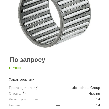
По запросу
Много
Характеристики
Производитель
—
Italcuscinetti Group
?
Страна
—
Италия
?
Диаметр вала, мм
—
14
Fw, мм
—
14