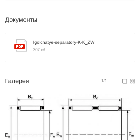
Документы
Igolchatye-separatory-K-K_ZW
307 кб
Галерея
1/1
—