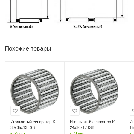
Похожие товары
Игольчатый сепаратор K
Игольчатый сепаратор K
Иг
30x35x13 ISB
24x30x17 ISB
15
Много
Много