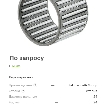
По запросу
Много
Характеристики
Производитель
—
Italcuscinetti Group
?
Страна
—
Италия
?
Диаметр вала, мм
—
24
Fw, мм
—
24