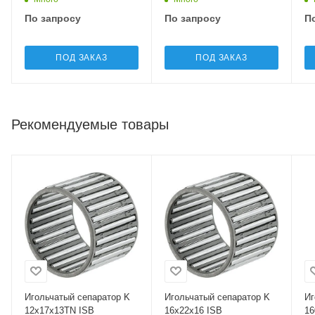
По запросу
По запросу
П
ПОД ЗАКАЗ
ПОД ЗАКАЗ
Рекомендуемые товары
Игольчатый сепаратор K
Игольчатый сепаратор K
Иг
12x17x13TN ISB
16x22x16 ISB
16