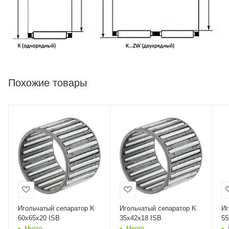
Похожие товары
Игольчатый сепаратор K
Игольчатый сепаратор K
Иг
60x65x20 ISB
35x42x18 ISB
55
Много
Много