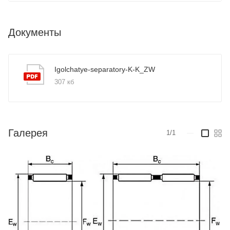
Документы
Igolchatye-separatory-K-K_ZW
307 кб
Галерея
1/1
—