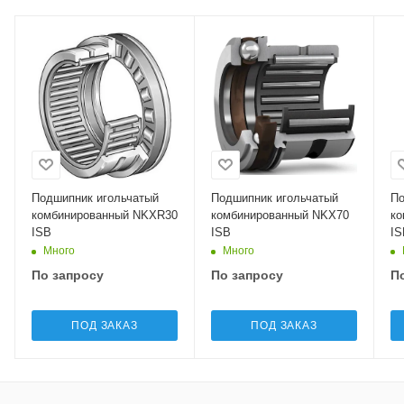
Подшипник игольчатый
Подшипник игольчатый
По
комбинированный NKXR30
комбинированный NKX70
ко
ISB
ISB
IS
Много
Много
По запросу
По запросу
П
ПОД ЗАКАЗ
ПОД ЗАКАЗ