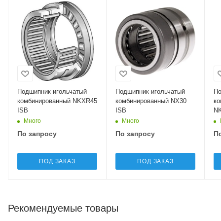
Подшипник игольчатый
Подшипник игольчатый
По
комбинированный NKXR45
комбинированный NX30
ко
ISB
ISB
NK
Много
Много
По запросу
По запросу
П
ПОД ЗАКАЗ
ПОД ЗАКАЗ
Рекомендуемые товары