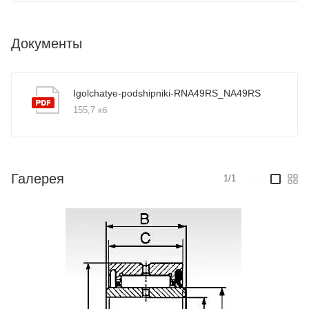
Документы
Igolchatye-podshipniki-RNA49RS_NA49RS
155,7 кб
Галерея
1/1
—