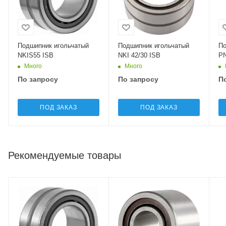
Подшипник игольчатый
Подшипник игольчатый
По
NKIS55 ISB
NKI 42/30 ISB
PN
Много
Много
По запросу
По запросу
П
ПОД ЗАКАЗ
ПОД ЗАКАЗ
Рекомендуемые товары