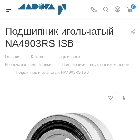
0
Подшипник игольчатый
NA4903RS ISB
—
—
—
Главная
Каталог
Подшипники
—
Игольчатые подшипники
Подшипники с внутренним кольцом
—
Подшипник игольчатый NA4903RS ISB