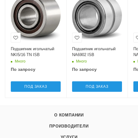
Подшипник игольчатый
Подшипник игольчатый
По
NKI5/16 TN ISB
NA6902 ISB
NA
Много
Много
По запросу
По запросу
П
ПОД ЗАКАЗ
ПОД ЗАКАЗ
О КОМПАНИИ
ПРОИЗВОДИТЕЛИ
УСЛУГИ