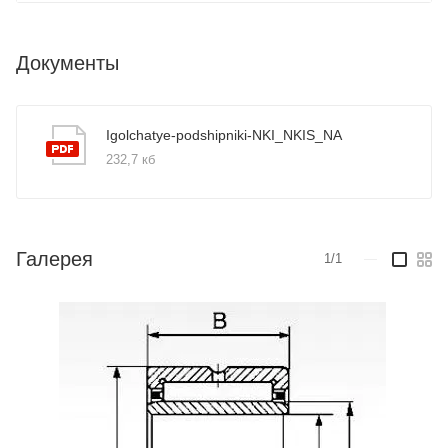
Документы
Igolchatye-podshipniki-NKI_NKIS_NA
232,7 кб
Галерея
1/1
—