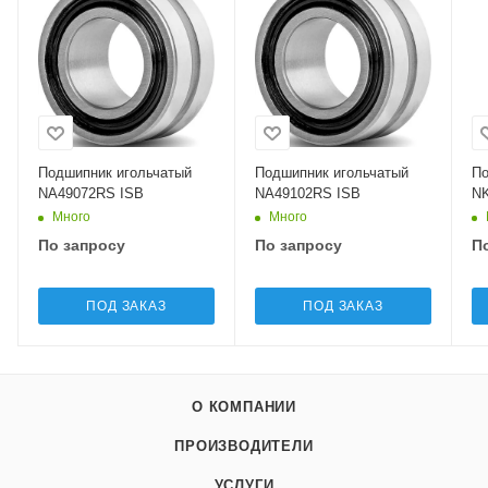
Подшипник игольчатый
Подшипник игольчатый
По
NA49072RS ISB
NA49102RS ISB
NK
Много
Много
По запросу
По запросу
П
ПОД ЗАКАЗ
ПОД ЗАКАЗ
О КОМПАНИИ
ПРОИЗВОДИТЕЛИ
УСЛУГИ