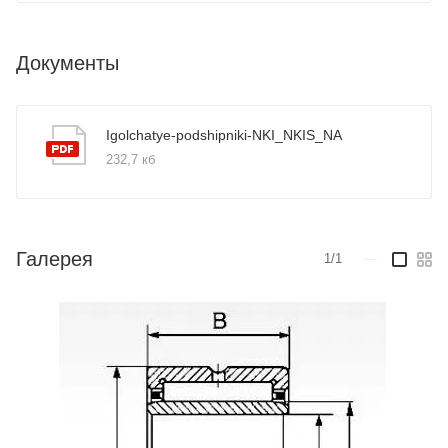
Документы
Igolchatye-podshipniki-NKI_NKIS_NA
232,7 кб
Галерея
1/1
—