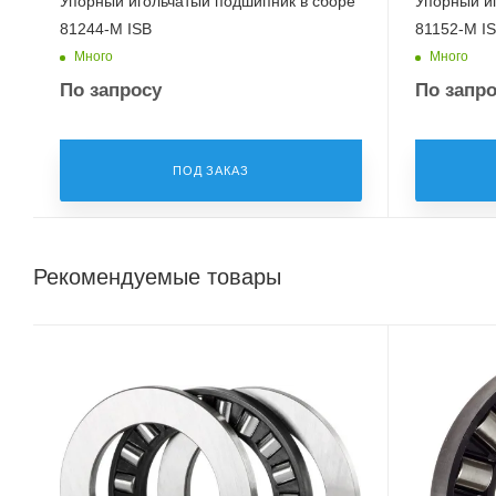
Упорный игольчатый подшипник в сборе
Упорный и
81244-M ISB
81152-M I
Много
Много
По запросу
По запр
ПОД ЗАКАЗ
Рекомендуемые товары