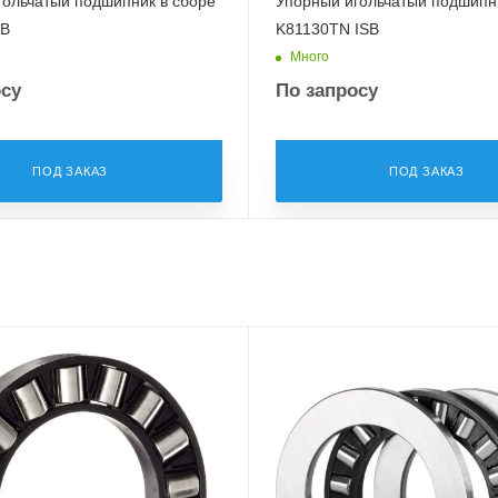
гольчатый подшипник в сборе
Упорный игольчатый подшипн
SB
K81130TN ISB
Много
осу
По запросу
ПОД ЗАКАЗ
ПОД ЗАКАЗ