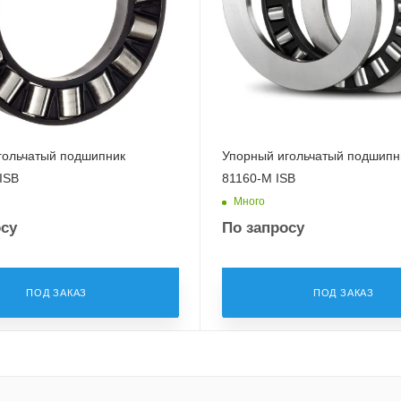
гольчатый подшипник
Упорный игольчатый подшипни
ISB
81160-M ISB
Много
осу
По запросу
ПОД ЗАКАЗ
ПОД ЗАКАЗ