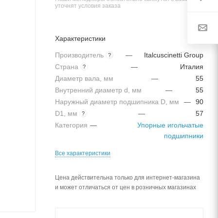
уточнят условия заказа
Характеристики
Производитель
—
Italcuscinetti Group
?
Страна
—
Италия
?
Диаметр вала, мм
—
55
Внутренний диаметр d, мм
—
55
Наружный диаметр подшипника D, мм
—
90
D1, мм
—
57
?
Категория
—
Упорные игольчатые
подшипники
Все характеристики
Цена действительна только для интернет-магазина
и может отличаться от цен в розничных магазинах