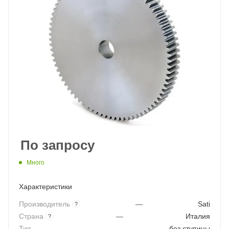
По запросу
Много
Характеристики
Производитель
—
Sati
?
Страна
—
Италия
?
Тип
—
без ступицы