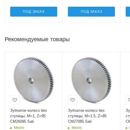
ПОД ЗАКАЗ
ПОД ЗАКАЗ
Рекомендуемые товары
Зубчатое колесо без
Зубчатое колесо без
Зу
ступицы, M=1, Z=95
ступицы, M=1.5, Z=85
ст
CM26095 Sati
CM27085 Sati
CM
Много
Много