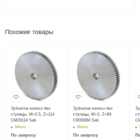
Похожие товары
Зубчатое колесо без
Зубчатое колесо без
Зу
ступицы, M=2.5, Z=114
ступицы, M=3, Z=84
ст
CM29114 Sati
CM30084 Sati
CM
Много
Много
По запросу
По запросу
П