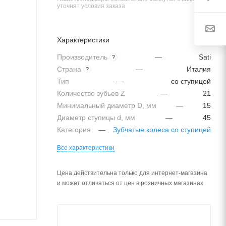
уточнят условия заказа
Характеристики
Производитель
—
Sati
?
Страна
—
Италия
?
Тип
—
со ступицей
Количество зубьев Z
—
21
Минимальный диаметр D, мм
—
15
Диаметр ступицы d, мм
—
45
Категория
—
Зубчатые колеса со ступицей
Все характеристики
Цена действительна только для интернет-магазина
и может отличаться от цен в розничных магазинах