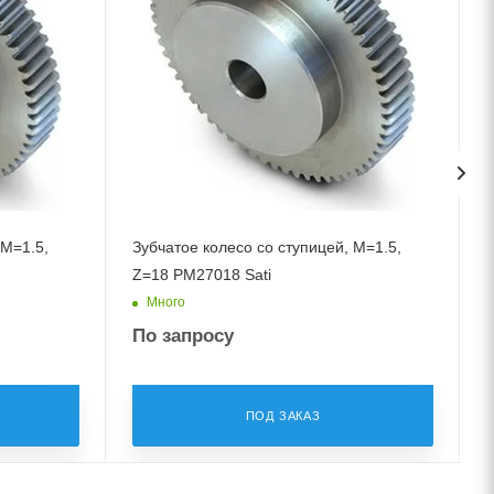
 M=1.5,
Зубчатое колесо со ступицей, M=1.5,
З
Z=18 PM27018 Sati
Много
По запросу
ПОД ЗАКАЗ