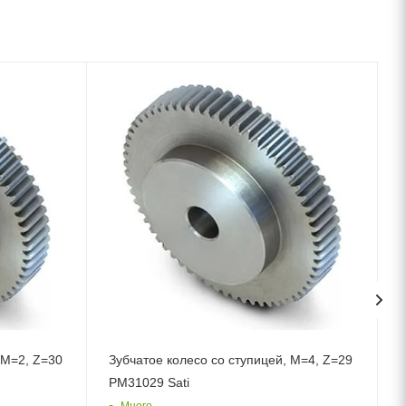
 M=2, Z=30
Зубчатое колесо со ступицей, M=4, Z=29
З
PM31029 Sati
Много