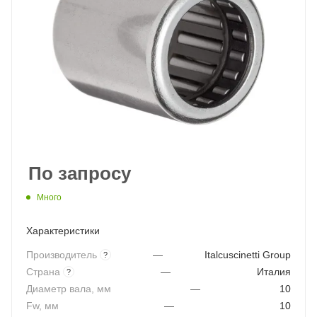
По запросу
Много
Характеристики
Производитель
—
Italcuscinetti Group
?
Страна
—
Италия
?
Диаметр вала, мм
—
10
Fw, мм
—
10