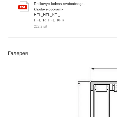
Rolikovye-kolesa-svobodnogo-
khoda-s-oporami-
HFL_HFL_KF-_-
HFL_R_HFL_KFR
222,2 кб
Галерея