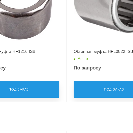
муфта HF1216 ISB
Обгонная муфта HFL0822 ISB
Много
осу
По запросу
ПОД ЗАКАЗ
ПОД ЗАКАЗ