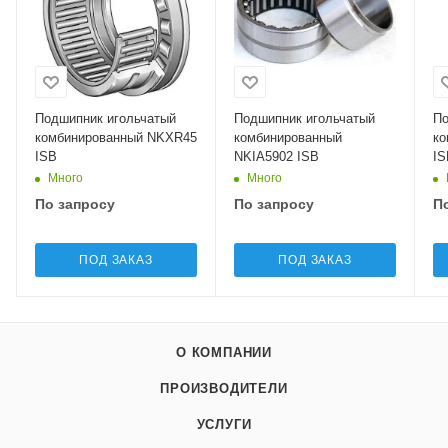
Подшипник игольчатый
Подшипник игольчатый
По
комбинированный NKXR45
комбинированный
ко
ISB
NKIA5902 ISB
IS
Много
Много
По запросу
По запросу
П
ПОД ЗАКАЗ
ПОД ЗАКАЗ
О КОМПАНИИ
ПРОИЗВОДИТЕЛИ
УСЛУГИ