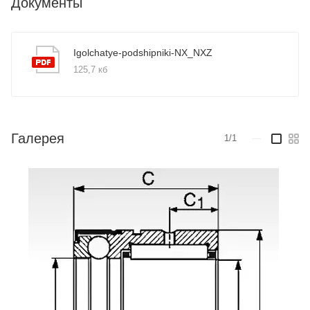
Документы
Igolchatye-podshipniki-NX_NXZ
125,7 кб
Галерея
1/1
—