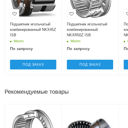
Подшипник игольчатый
Подшипник игольчатый
По
комбинированный NKX45Z
комбинированный
ко
ISB
NKXR50Z ISB
NK
Много
Много
По запросу
По запросу
П
ПОД ЗАКАЗ
ПОД ЗАКАЗ
Рекомендуемые товары